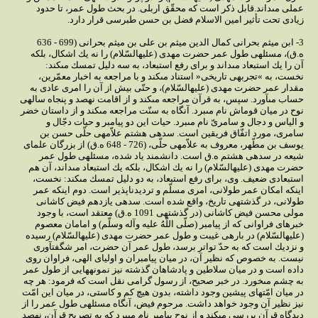
عملى مى‏داند.قابل ذكر است كه محقّق اربلى. در بحث طول عمر، تا حدود
زيادى تحت تأثير امين الاسلام فضل بن حسن طبرسى قرار دارد.
3- ابن ميثم بحرانى كمال الدين ميثم بن على بن ميثم بحرانى (699 - 636
ه.ق)، مسئله‏ى طول عمر حضرت مهدى (عليه‏السّلام) را نه يك اشكال، بلكه
آن را يك استبعاد مى‏داند و براى رفع استبعاد، به سه دليل تمسك مى‏كند:
نخست، به »تجربه‏ى تاريخى« استناد مى‏كند و با مراجعه به اخبار معمّرين،
مقدار عمر حضرت مهدى (عليه‏السّلام)، و حتّى بيش از آن را امرى عادى به
حساب مى‏آورد. سپس، به قرآن مراجعه مى‏كند و از اقامت نهصد و پنجاه ساله‏ى
نوح در ميان قوم‏اش نام مى‏برد. آن‏گاه به سنّت مراجعه مى‏كند و از داستان خضر
و الياس و دجال و سامرىّ نام مى‏برد. حيات اين دو پيامبر و حيات دجّال و
سامرى، مورد اتفّاق فريقين است. سده‏ى هشتم علاّمه‏ى حلّى حسن بن
يوسف بن مطّهر، معروف به علاّمه‏ى حلّى، (726 - 648 ه.ق) از بزرگان علماى
شيعه در سده‏ى هشتم ه.ق است. دانشمند ياد شده، مسئله‏ى طول عمر
حضرت مهدى (عليه‏السّلام) را نه يك اشكال، بلكه يك استبعاد مى‏داند، آن هم
استبعادى ضعيف. وى، براى رفع استبعاد، به دو دليل تمسك مى‏كند: نخست،
اين‏كه امكان عمر طولانى، امرى مسلّم و ترديدناپذير است. دوم اين‏كه عمر
طولانى، در گذشته‏ى تاريخ، واقع شده است. سده‏ى يازدهم فيض كاشانى
مولى محسن فيض كاشانى (در گذشته‏ى 1091 ه.ق) معتقد است، با وجود
خبرهاى فراوانى كه از پيامبر (صلّى ‏اللّهُ‏ عليه‏ وآله‏ وسلّم) و امامان معصوم
(عليه‏السّلام) در باره‏ى غيبت و طول عمر حضرت مهدى (عليه‏السّلام) رسيده
و نزديك است كه به حدّ تواتر برسد، طول عمر آن حضرت، امر شگفت‏آورى
نيست. به خصوص كه نظير آن، در ميان پيامبران و اولياى الهى، فراوان روى
داده است و در ميان سلاطين و پادشاهان گذشته نيز نمونه‏هايى از طول عمر
به چشم مى‏خورد. در خبر صحيح، از رسول گرامى نقل است كه فرمود: هر چه
در ميان امّت‏هاى پيشين وجود داشته، بدون هيچ كم و كاستى، در ميان اين امّت
نيز نظير آن وجود خواهد داشت. مرحوم فيض، آن‏گاه مسئله‏ى طول عمر را از
ديدگاه قرآن بررسى مى‏كند و از نوح پيامبر نام مى‏برد كه به تصريح قرآن، نهصد