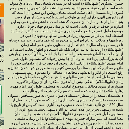
حسن عسكرى (عليه‏السّلام) است كه در نيمه ‏ى شعبان سال 256 ه. ق متولّد
شده است. اين حقيقت، مورد تأييد همه ‏ى دانشمندان شيعه‏ى اماميه و جمع
كثيرى از دانشمندان اهل سنّت است. معناى روشن اين سخن، آن است كه
آن ذخيره‏ى الهى، داراى عُمرى طولانى است. تاكنون، بيش از هزار و صد
پنجاه سال از عمر مبارك آن حضرت گذشته است. داشتن طول عمر، به اين
اندازه بر خلاف عرف و عادتى است كه در ميان مردم جهان جريان دارد.
موضوع طول عمر در عصر حاضر، امرى حل شده است، و حدّاكثر، از حدّ يك
استبعاد ابتدايى فراتر نمى‏رود؛ زيرا، در همين سال‏ها و دهه‏هاى اخير، در
روزنامه‏ها و مجلات، به نام افرادى بر مى‏خوريم كه عمرهايى در حد صد و پنجاه
تا دويست و پنجاه سال داشته‏اند. آرى، مسئله‏ى طول عمر امام زمان
(عليه‏السّلام) از ديد ما، نه يك ايراد، بلكه يك استبعاد و اظهار تعجّب است، اما
از آن جا كه مخالفان شيعه، همين استبعاد را يك اشكال تلقّى كرده و درباره‏ى
دع
آن به بزرگ‏نمايى پرداخته ‏اند و تا آن جا پيش رفته‏اند كه مسئله‏ى طول عمر
05
امام مهدى (عليه‏السّلام) را دليل انكار وجود آن حضرت قرار داده‏اند، خود را
ملزوم مى‏دانيم كه اين مسئله را بررسى كنيم و به منظور روشن شدن اذهان و
جدو
رفع استبعاد از فكر و انديشه‏ى مخالفان، مطالبى را تقديم داريم. پيشينه‏ى
مسئله‏ى طول عُمر از نخستين سال‏هاى پيدايش مشكلى به نام طول عمر امام
زمان (عليه‏السّلام)، اندكى بيش از دّه قرن مى‏گذرد. از آن روزگار تاكنون،
همواره، از سوى مخالفان موضوع امامت، به مسئله‏ى طول عمر امام مهدى
(عليه‏السّلام) دامن زده شده است. تقسيم كتب شيعه آثار و تأليفات
دانشمندان شيعه را از منظر «مسئله‏ ى طول عمر»، به طور مشخّص، مى‏توان
به دو دسته تقسيم كرد: دسته‏ى يكم، آثارى است كه به طور تقريب. قبل از
سال 370 ه. ق تأليف شده است. دسته‏ى دوم، آثارى است كه پس از تاريخ ياد
شده به رشته‏ى تحرير در آمده است. در آثار دسته‏ى نخست، هيچ اثرى از
مسئله‏ى طول عمر حضرت مهدى (عليه‏السّلام) ديده نمى‏شود. و اين، بدان
معنا است كه عمر مبارك حضرت مهدى (عليه‏السّلام) تا اين زمان، طبيعى
مى‏نموده، لذا از ناحيه‏ى طول عُمر ايشان، پرسشى در اذهان جامعه‏ى آن روز
وجود نداشته است. از آثار اين دوره مى‏توان از بصائر الدرجات، نوشته‏ى محمد