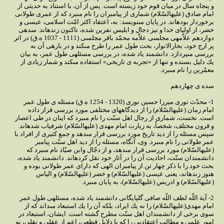
و پنجاه سال در ميان قوم خود زيسته است. پس از آن، با استناد به حديثى از
امام صادق (عليه‏السّلام) شمارى از پيامبران را نام مى‏برد كه از عمرى طولانى
برخوردار بوده‏اند. در پايان مى‏نويسد: به، اعتقاد اكثر امّت اسلامى، عيسى و
خضر، از اولياى خدا و نيز دجال و ابليس نفرين شده، تاكنون زنده‏اند. سده‏ى
دوازدهم علاّمه‏ى مجلسى علاّمه محمّد باقر مجلسى (1111 - 1037 ه.ق) در اثر
پر ارج خود، بحارالانوار، بحث طول عمر را طرح مى‏كند و در باره‏ى آن به
بررسى مى‏پردازد. دانشمند ياد شده، در بررسى مسئله‏ى طول عمر، به بيان
يك دليل بسنده و تنها از «تجربه ‏ى تاريخى» استفاده مى‏كند و شمار زيادى از
معمّرين را نام مى‏برد.
سده‏ ى چهاردهم
1- محدّث نورى ميرزا حسين نورى (1320 - 1254 ه.ق) مسئله‏ ى طول عمر
امام زمان (عليه‏السّلام) را از ديدگاه‏هاى مختلفى مورد بررسى قرار داده
است. نخست، شمارى از رجال اهل سنّت را نام مى‏برد كه اينان در طى اعصار
و قرون مختلف، شخصاً، به زيارت امام مهدى (عليه‏السّلام) شرف‏ياب شده‏اند.
سپس مسئله را از ديد تاريخ مورد بررسى قرار مى‏دهد و جمع كثيرى از افراد با
عمر طولانى را نام مى‏برد. وى، آن‏گاه، مسئله را از ديد اهل سنّت پيامبر
(عليه‏السّلام) مورد بررسى قرار مى‏دهد، و از دجّال وابن صيّاد نام مى‏برد كه
دانشمندان سنّت، احاديث آن را در آثار خود نقل كرده‏اند. دانشمند ياد شده،
بحث خود را با ذكر چهار تن از پيامبران الهى كه داراى عمر طولانى بوده و
هنوز زنده‏اند، يعنى عيسى (عليه‏السّلام) و خضر (عليه‏السّلام) و الياس
(عليه‏السّلام) و ادريس (عليه‏السّلام)، به پايان مى‏برد.
2- آية اللّه لطف اللّه صافى گلپايگانى دانشمند ياد شده، مسئله‏ى طول عمر
امام مهدى(عليه‏السّلام) را نه يك ايراد، بلكه آن را يك استبعاد مى‏داند كه از
سوى برخى از دانشمندان اهل سنّت مطرح گشته است. ايشان، استبعاد در
امور علمى و مطالب اعتقاديى را كه با دلايل قطعى، اعم از عقلى و نقلى، به