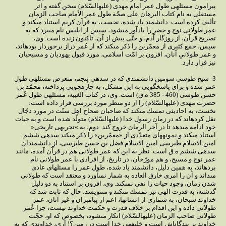
پيرامون مسئله‏ى طول عمر امام مهدى (عليه‏السّلام) سخن گفته و اثر
مستقلى به نام كتاب البرهان على صحّة طول عمر الأمام صاحب الزمان
تأليف كرده است. دانشمند ياد شده، نخست، به قرآن كريم استناد مى‏كند و
عمر طولانى نوح و خضر را يادآور مى‏شود، سپس از ابليس نام مى‏برد كه به
تصريح قرآن، از روزگار آدم، و حتّى پيش از آن، تاكنون زنده است. وى،
سپس، جمع كثيرى از معمّرين را ذكر مى‏كند كه از عُمر دراز برخوردار بوده‏اند،
و عمر طولانىِ آنان، افزون بر امّت اسلامى، مورد قبول يهوديان و مسيحيان
نيز قرار دارد.
3- شيخ طوسى سومين دانشمندى كه در سده‏ى پنجم، متعرض مسئله‏ى طول
عمر شده و براى پاسخگويى به اين مشكل، به چاره‏جويى پرداخته، محمّد بن
حسن طوسى (460 - 385 ه.ق) است. وى، در كتاب الغيبه، مسئله‏ى طول عُمر
حضرت مهدى (عليه‏السّلام) را از دو منظر مورد بررسى قرار داده است:
نخست، به احاديثى تمسك مى‏كند كه صاحبان صحاح اهل سنّت در مورد دجّال
نقل كرده‏اند كه در زمان رسول خدا (عليه‏السّلام) متولّد شده است و به حيات
خود ادامه مى‏دهد تا در آخر الزمان خروج كند. دوم، به »تجربه‏ى تاريخى«
استناد مى‏كند و نمونه‏هاى متعدّدى از «معمّرين» را ذكر مى‏كند سده‏ى ششم
امين الاسلام طبرسى امين الاسلام فضل بن حسن طبرسى، از دانشمندان
سده‏ى ششم ه.ق است. نظر به اين كه عمر طولانى هم در قرآن آمده، مانند
عمر نوح و مسيح، و هم مورّخان، در تاريخ، از افرادى با عمر طولانى نام
برده‏اند، به همين دليل، دانشمند ياد شده، طول عمر را مسئله‏اى عادى
مى‏داند و آن را امرى خارق العاده به شمار نمى‏آورد و معتقد است كه طولانى
شدن زمان، وجود حيات را نفى نمى‏كند. وى، افزون بر استناد به دو دليل
گذشته، به قدرت الهى نيز تمسك مى‏كند و مى‏نويسد: حال كه ثابت شد كه
خداوند سبحان، به شمارى از انسان‏ها، اعم از پيامبران و غير آنان، عمر
طولانى داده و اين اقدام بر خلاف قدرت و حكمت خداوند نيست، چرا عُمر
طولانى صاحب الزمان (عليه‏السّلام) انكار مى‏شود، بخصوص كه او، حجّت
خداوند بر بندگان‏اش است و خليفه‏ى خدا است در زمين؟! آرى، خداوندى كه به