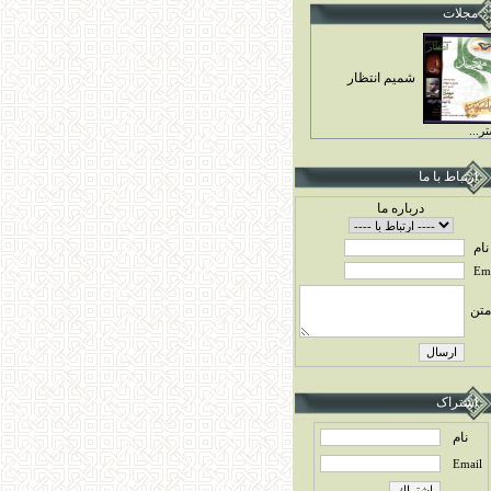
مجلات
شميم انتظار
ر...
ارتباط با ما
درباره ما
نام
Ema
متن
اشتراک
نام
Email