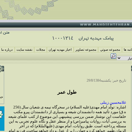
مه ها
مجموعه صوتي
مجموعه تصاوير
اخبار مهديه تهران
مجلات
نقشه سايت
درباره ما
تاريخ خبر: يکشنبه29/8/1384
طول عمر
حج
غلامحسين زينلى
اشاره: تولّد امام مهدى(عليه السلام) در سحرگاه نيمه‏ ى شعبان سال (256
ه.ق) مورد تأئيد همه دانشمندان شيعه و بسيارى از دانشمندان پيرو مكتب
خلفاست اين نوشتار ضمن بررسى پيشينه‏ى اين موضوع از كتب علماى شيعه
به بررسى آيات، روايات پيامبر(ص) و از منظر عقل و نگاه علوم تجربى به اين
مسئله پرداخته است. طبق روايات، امام مهدى (عليه‏السّلام) كه در آخر
الزمان ظهور خواهد كرد و جهان را پر از عدل و داد خواهد ساخت، فرزند امام