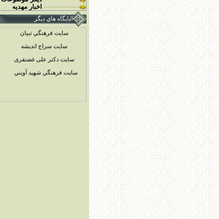
سایت مسجد مقدس جمکران
اخبار مهديه
سايت فرهنگي تبيان
0پايگاه هاي ديگر
سايت سراج انديشه
سایت دکتر علی غضنفری
سايت فرهنگي شهيد آويني