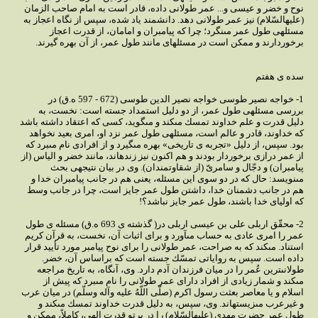
نوح و خضر و عيسى و... عمر طولانى داده، قادر است به امام صاحب الزمان
(عليه‏السّلام) نيز عمر طولانى دهد. دانشمند ياد شده، سپس از نگاه اعجاز به
مسئله‏ى طول عمر مى‏نگرد؛ چرا كه پيامبران و امامان، از قدرت اعجاز
برخوردارند و ممكن است در مسئله‏اى مانند طول عمر، از آن بهره گيرند.
سده ‏ى هفتم
1- خواجه نصير طوسى خواجه نصير الدين طوسى (672 - 597 ه.ق) در
بررسى مسئله‏ى طول عمر، از دو دليل استمداد جسته است: نخست، به
دليل قدرت و علم خداوند تمسك مى‏كند و مى‏گويد، كسى كه اعتقاد داشته باشد
كه خداوند، قادر و عالم است، مسئله‏ى طول عمر نزد او، امرى بعيد نخواهد
بود. سپس، از دليل «تجربه‏ ى تاريخى» بهره مى‏گيرد و از افرادى نام مى‏برد كه
از عمر درازى برخوردار بودند و هم اكنون نيز زنده‏اند، مانند خضر و الياس (از
پيامبران) و دجّال و سامرىّ (از شقاوت‏مندان). وى در بيان نتيجه‏ى بحث
مى‏نويسد: حال كه در دو سوى اين مسئله، يعنى هم در جانب پيامبران خدا و
هم در جانب دشمنان خدا، داشتن طول عمر جايز است، چرا در جانب وسط
كه اولياى خدا باشند، طول عمر جايز نباشد؟!
2- محقّق اربلى على بن عيسى اربلى در( گذشته ‏ى 693 ه.ق) مسئله ‏ى طول
عمر را امرى عادى به حساب مى‏آورد و براى اثبات آن، نخست، به قرآن كريم
استناد. مى‏كند كه به صراحت، عمر طولانى را براى نوح پيامبر مورد تأييد قرار
داده است. سپس به رواياتى تمسّك جسته است كه براساس آن، خضر.
طولانى‏ترين عُمر را در ميان فرزندان آدم دارد. وى، آن‏گاه، به تاريخ مراجعه
مى‏كند و شمار زيادى از افراد داراى عمر طولانى را نام مى‏برد كه پيش از
اسلام و يا معاصر بعثت رسول اكرم (صلّى ‏اللّهُ‏ عليه ‏وآله‏ وسلّم) در ميان عرب
و غيرعرب مى‏زيسته‏اند. وى، سپس، به دليل قدرت خداوند تمسك مى‏كند و
طول عمر حضرت مهدى (عليه‏السّلام) را در پرتو قدرت الهى، كاملاً، ممكن و