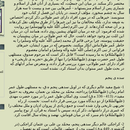
مختصر ذكر مى‏كند. در ميان اين جمعيّت، كه بسيارى از آنان قبل از اسلام و
شمارى پس از اسلام مى‏زيسته‏اند - عُمرهايى بين صد و بيست تا سه هزار
سال به چشم مى‏خورد. مؤلف ارج‏مند، در پايان اين فصل از كتاب خود
مى‏نويسد: خيرهايى كه در مورد افراد داراى عمر طولانى ذكر كردم، اختصاص
به شيعه ندارد، بلكه مخالفان ما نيز اين خبرها را از طرق مختلف نقل كرده‏اند
و بر آن صحه گذارده‏اند. از نبى اكرم (صلّى‏ اللّهُ‏ عليه ‏وآله‏وسلّم) نيز روايت
شده كه فرمود: آن چه در ميان امّت‏هاى پيشين روى داده، همانند آن، در ميان
بيشت
اين امّت نيز وجود خواهد داشت. حال كه عمر طولانى در ميان پيشينيان به
حقيقت پيوسته، چرا برخى قائم آل محمد (صلّى ‏اللّه ُ‏عليه ‏وآله ‏وسلّم) را به
خاطر عُمر طولانى‏اش انكار مى‏كنند، بخصوص كه در مورد ايشان، خبرهاى
فراوانى از نبى اكرم (صلّى ‏اللّه ُ‏عليه ‏وآله ‏وسلّم) و امامان معصوم
(عليه‏السّلام) به ما رسيده است؟! قابل ذكر است كه مرحوم صدوق، مسئله‏ى
طول عمر حضرت مهدى (عليه‏السّلام) را تنها از طريق «تجربه‏ ى تاريخى» و
افراد داراى عمر طولانى، مورد بررسى قرار داده، و متعرض ساير ادله‏اى كه
در بحث طول عمر مى‏توان بدان استناد كرد، نشده است.
il
سده‏ ى پنجم
1- شيخ مفيد عالم ديگرى كه در اويل سده‏ى پنجم ه.ق، به مسئله‏ى طول عمر
امام زمان (عليه‏السّلام) پرداخته، محمّد بن محمّد بن نعمان، معروف به «شيخ
مفيد»، (413 - 336 ه.ق) است. وى امكان طول عمر را در مورد حضرت مهدى
(عليه‏السّلام) از دو ديدگاه مورد بررسى قرار داده است: نخست، از راه
تجربه‏ى تاريخى وارد شده است و جمع زيادى از پيروان اديان و ملل مختلف را
كه عمرى دراز داشته‏اند، ذكر كرده، سپس با استناد به قرآن، از نوح پيامبر
(عليه‏السّلام) نام مى‏برد كه در ميان قوم‏اش، نهصد و پنجاه سال اقامت كرد.
2- كراجكى عالم ديگر سده‏ى پنجم، محمّد بن على بن عثمان كراجكى (در
گذشته‏ ى 449 ه.ق) است. وى، از جمله‏ى عالمانى است كه به تفصيل،