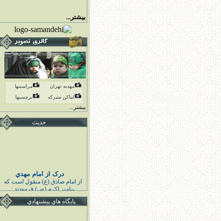
بیشتر...
مهدیه تهران
مراسمها
اماكن متبركه
برچسبها
بیشتر...
حدیث
درک از امام مهدي
از امام صادق (ع) منقول است كه
پيامبر اكرم (ص) فرمودند :
خوشا به حال كسى كه قائم اهل
بيت مرا درك كند و به او اقتدا كند
پايگاه هاي پيشنهادي
قبل از قيامش تابع ائمه هدايت
باشد و از دشمنانشان بيزارى
بجويد ايشان رفيقان من هستند و