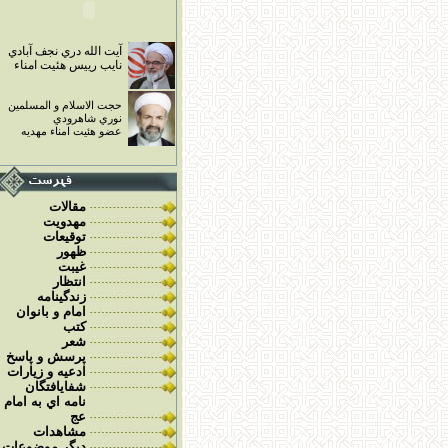
گراميترين افراد امت نزد من مى
باشند . كمال الدين ـ شيخ صدوق
ص 287
آيت الله
دري نجف
آبادي
أچأڈأ­أ‹ أ‡أ’123 : امام صادق
نايب رييس هئيت امناء
حجت الاسلام و
المسلمين
نوري شاهرودي
عضو هئيت امناء مهديه
مقالات
مهدويت
توقيعات
ظهور
غيبت
انتظار
زندگينامه
امام و بانوان
کتب
شعر
پرسش و پاسخ
ادعيه و زيارات
شفايافتگان
نامه اي به امام
عج
مشاهدات
ديگر موضوعات