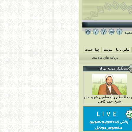
تماس با ما
پيوندها
چهل حديث
برنامه هاي ماه محرم مهديه تهران 1405
همايش شيرخوارگان حسيني ( جمعه 29 خرداد ماه 4 محرم 1448)
بنيانگذار مهديه تهران
ت الاسلام والمسلمين شهيد حاج
شيخ احمد کافي