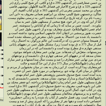
بن حسن صفارقمى (در گذشته‏ى 290 ه.ق) و كافى، اثر شيخ كلينى رازى (در
گذشته‏ى 329 ه. ق) و شرح الأخبار في فضائل الأئمة الأطهار، نوشته‏ى قاضى
نعمان بن محمد تميمى مغربى (در گذشته‏ى 363 ه. ق) و كتاب الغيبة، اثر
شاگرد برجسته‏ى شيخ كلينى، محمّد بن ابراهيم نعمانى معروف به »ابن أبى
زينب« نام برد. گرچه تاريخ درگذشت دانشمند اخير، به درستى معلوم نيست،
امّا از اين كه وى، در اثر خود، هيچ سخنى از مسئله‏ى طول عمر به ميان
نياورده... است، چنين بر مى‏آيد كه تا زمانى كه او كتاب‏اش را مى‏نوشته، عمر
امام عصر (عليه‏السّلام)، عمرى متعارف بوده و از ناحيه‏ى طول عمر آن
حضرت، هنوز پرسشى در اذهان آحاد جامعه‏ى اسلامى وجود نداشته است و
دانشمند ياد شده نيز، احتمالاً، به همين دليل، متعرض اين مسئله نشده است.
از همين‏جا مى‏توان حدس زد كه درگذشت اين عالم بزرگوار، به احتمال زياد،
قبل از سال 375 ه. ق بوده است؛ زيرا، مشكل طول عمر، در دهه‏هاى پايانى
سده‏ى چهارم ه ق مطرح بوده است و دانشمندانى كه در اين زمان
مى‏زيسته‏اند، متعرّض آن شده‏اند. مرز نهايى عمر متعارف شواهد موجود،
نشان مى‏دهد كه در دهه‏هاى آخر سده‏ى چهارم ه.ق، دانشمندان و توده‏هاى
مردم، مرز نهايى عمر متعارف را صد و بيست سال مى‏دانسته‏اند و عمر مبارك
امام زمان (عليه‏السّلام) در سال 375 ه.ق از اين حدّ گذشته و حالت
غيرمتعارف پيدا كرده است. از اين زمان به بعد، در ميان بخش‏هايى از مردم، و
حدّاقل در ميان افراد بهانه‏ جو، پرسش‏هايى در مورد طول عمر آن حضرت
پديد آمده است. شيخ صدوق نخستين پژوهنده‏ى طول عمر امام مهدى
(عليه‏السّلام) اسناد و مدارك موجود، نشان مى‏دهد، نخستين دانشمندى كه به
طرح مسئله‏ى طول عمر امام زمان (عليه‏السّلام) پرداخته، ابو جعفر محمّد بن
على ابن بابويه قمى، معروف به «شيخ صدوق» (در گذشته‏ى 381 ه.ق) است.
سخن
وى، در كتاب خود، كمال الدين و تمام النعمة به تفصيل، به مسئله‏ى طول عمر
پرداخته و به پرسش‏هاى مخالفان مسئله‏ى طول عمر امام مهدى (عليه‏السّلام)
پاسخ گفته است. وى، فصل جامعى از كتاب ياد شده را به زندگى «معمّرين»
بيشت
اختصاص داده است و ده‏ها نفر از معمّرين را كه عُمرى بيش از صد و بيست
سال داشته‏اند، نام مى‏برد و شرح حال و زندگى هر يك از آنان را به صورت